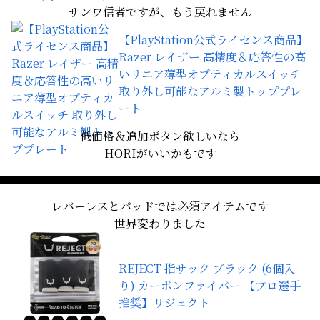
サンワ信者ですが、もう戻れません
【PlayStation公式ライセンス商品】
Razer レイザー 高精度＆応答性の高
いリニア薄型オプティカルスイッチ
取り外し可能なアルミ製トッププレ
ート
低価格＆追加ボタン欲しいなら
HORIがいいかもです
レバーレスとパッドでは必須アイテムです
世界変わりました
REJECT 指サック ブラック (6個入
り) カーボンファイバー 【プロ選手
推奨】リジェクト