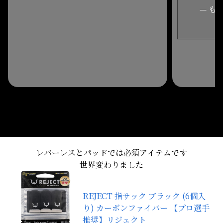
— もけ(
レバーレスとパッドでは必須アイテムです
世界変わりました
REJECT 指サック ブラック (6個入
り) カーボンファイバー 【プロ選手
推奨】リジェクト