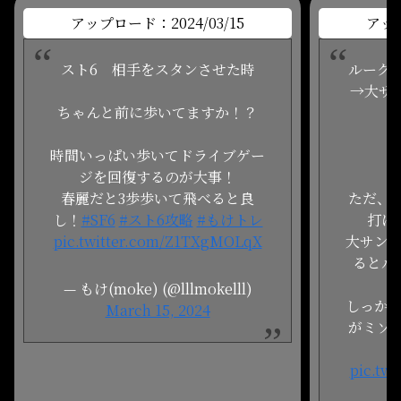
アップロード：2024/03/15
アップ
スト6 相手をスタンさせた時
ルーク
→大サ
ちゃんと前に歩いてますか！？
時間いっぱい歩いてドライブゲー
ジを回復するのが大事！
春麗だと3歩歩いて飛べると良
ただ、
し！
#SF6
#スト6攻略
#もけトレ
打は
pic.twitter.com/Z1TXgMOLqX
大サン
るとル
— もけ(moke) (@lllmokelll)
しっか
March 15, 2024
がミソ
pic.tw