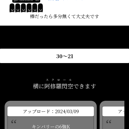
棒だったら多分無くて大丈夫です
30〜21
スクロール
横に
阿修羅閃空
できます
アップロード：2024/03/09
アップ
キンバリーの6強K