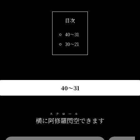
目次
40〜31
30〜21
40〜31
スクロール
横に
阿修羅閃空
できます