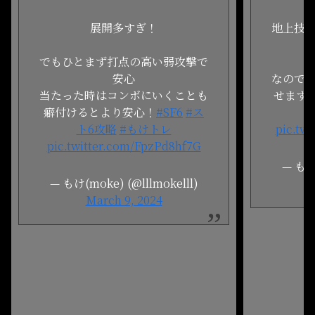
展開多すぎ！
地上技
でもひとまず打点の高い弱攻撃で
安心
なので
当たった時はコンボにいくことも
せます
#
癖付けるとより安心！
#SF6
#ス
ト6攻略
#もけトレ
pic.tw
pic.twitter.com/FpzPd8hf7G
— もけ(
— もけ(moke) (@lllmokelll)
March 9, 2024