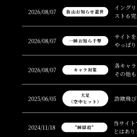
イングリ
2026/08/07
抜山お知らせ蓋世
スト６完
サイトを
2026/08/07
一瞬お知ら千撃
やっぱり
各キャラ
2026/08/07
キャラ対策
その他も
大足
2025/06/05
詐欺飛び
（空中ヒット）
当サイト
2024/11/18
"瞬獄殺"
とはあり