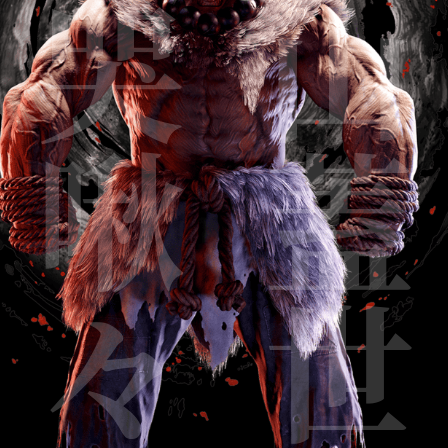
鬼哭啾々
抜山蓋世