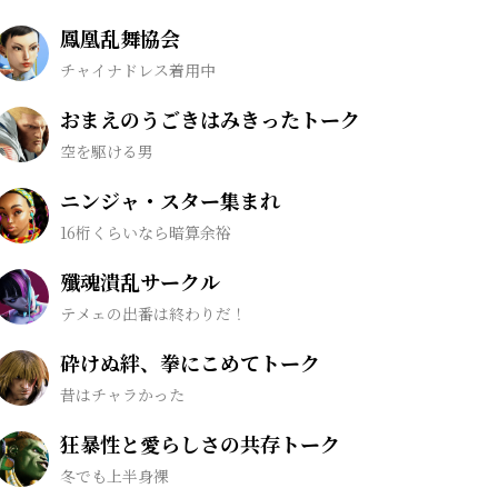
鳳凰乱舞協会
チャイナドレス着用中
おまえのうごきはみきったトーク
空を駆ける男
ニンジャ・スター集まれ
16桁くらいなら暗算余裕
殲魂潰乱サークル
テメェの出番は終わりだ！
砕けぬ絆、拳にこめてトーク
昔はチャラかった
狂暴性と愛らしさの共存トーク
冬でも上半身裸