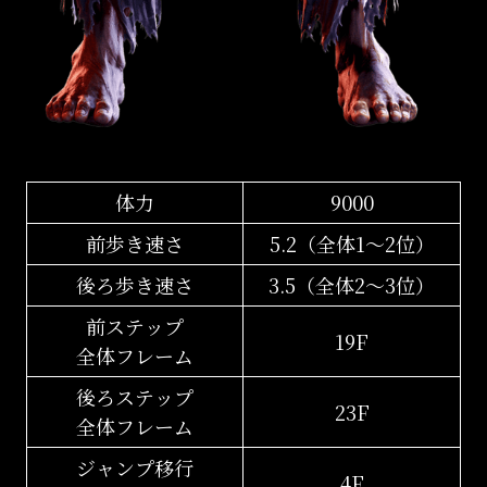
体力
9000
前歩き速さ
5.2（全体1〜2位）
後ろ歩き速さ
3.5（全体2〜3位）
前ステップ
19F
全体フレーム
後ろステップ
23F
全体フレーム
ジャンプ移行
4F